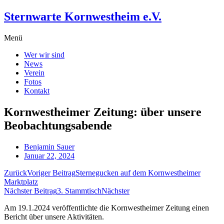
Zum
Sternwarte Kornwestheim e.V.
Inhalt
wechseln
Menü
Wer wir sind
News
Verein
Fotos
Kontakt
Kornwestheimer Zeitung: über unsere
Beobachtungsabende
Benjamin Sauer
Januar 22, 2024
Zurück
Voriger Beitrag
Sternegucken auf dem Kornwestheimer
Marktplatz
Nächster Beitrag
3. Stammtisch
Nächster
Am 19.1.2024 veröffentlichte die Kornwestheimer Zeitung einen
Bericht über unsere Aktivitäten.