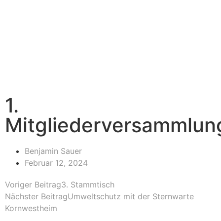
1.
Mitgliederversammlun
Benjamin Sauer
Februar 12, 2024
Voriger Beitrag
3. Stammtisch
Nächster Beitrag
Umweltschutz mit der Sternwarte
Kornwestheim