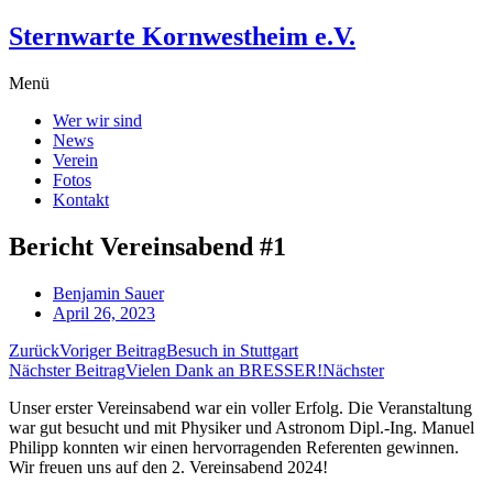
Zum
Sternwarte Kornwestheim e.V.
Inhalt
wechseln
Menü
Wer wir sind
News
Verein
Fotos
Kontakt
Bericht Vereinsabend #1
Benjamin Sauer
April 26, 2023
Zurück
Voriger Beitrag
Besuch in Stuttgart
Nächster Beitrag
Vielen Dank an BRESSER!
Nächster
Unser erster Vereinsabend war ein voller Erfolg. Die Veranstaltung
war gut besucht und mit Physiker und Astronom Dipl.-Ing. Manuel
Philipp konnten wir einen hervorragenden Referenten gewinnen.
Wir freuen uns auf den 2. Vereinsabend 2024!