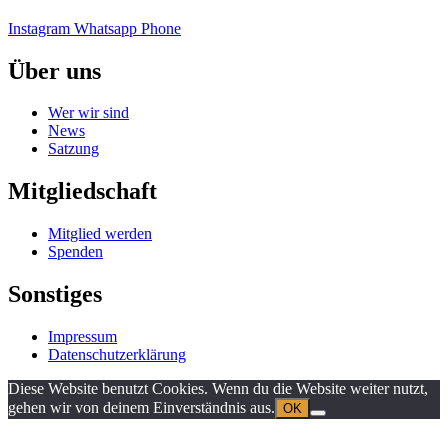
Instagram
Whatsapp
Phone
Über uns
Wer wir sind
News
Satzung
Mitgliedschaft
Mitglied werden
Spenden
Sonstiges
Impressum
Datenschutzerklärung
Diese Website benutzt Cookies. Wenn du die Website weiter nutzt,
gehen wir von deinem Einverständnis aus.
OK