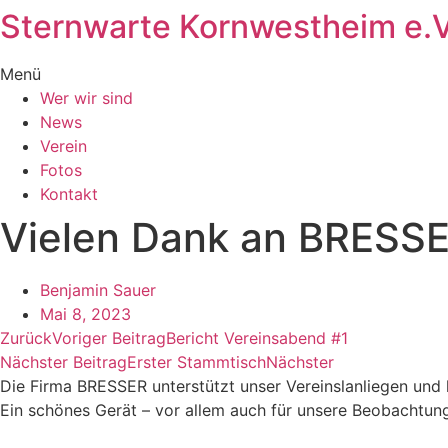
Sternwarte Kornwestheim e.V
Zum
Inhalt
wechseln
Menü
Wer wir sind
News
Verein
Fotos
Kontakt
Vielen Dank an BRESSE
Benjamin Sauer
Mai 8, 2023
Zurück
Voriger Beitrag
Bericht Vereinsabend #1
Nächster Beitrag
Erster Stammtisch
Nächster
Die Firma BRESSER unterstützt unser Vereinslanliegen und
Ein schönes Gerät – vor allem auch für unsere Beobacht